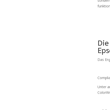
sondern
funktio
Die
Eps
Das Eng
Compli
Unter a
ColorWo