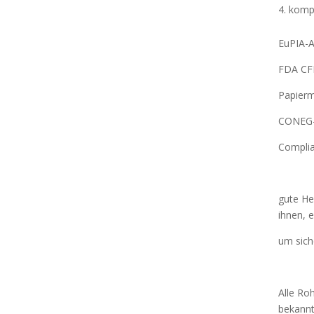
kompl
EuPIA-A
FDA CF
Papierm
CONEG-
Compli
gute He
ihnen, 
um sich
Alle Ro
bekannt