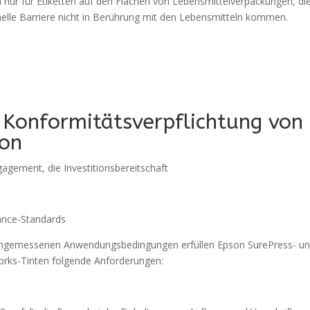
 nur für Etiketten auf den Flächen von Lebensmittelverpackungen, die
nelle Barriere nicht in Berührung mit den Lebensmitteln kommen.
 Konformitätsverpflichtung von
on
agement, die Investitionsbereitschaft
ance-Standards
ngemessenen Anwendungsbedingungen erfüllen Epson SurePress- u
rks-Tinten folgende Anforderungen: