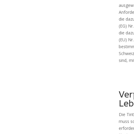
ausgewä
Anforde
die daz
(EG) Nr
die daz
(EU) Nr
bestimm
Schweiz
sind, m
Ver
Leb
Die Tin
muss so
erforde