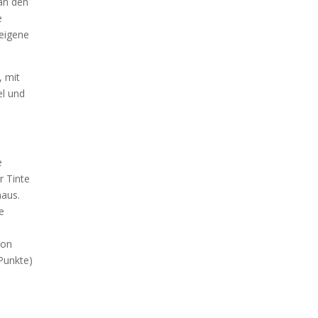
 an den
e
 eigene
, mit
el und
e
r Tinte
naus.
e
von
Punkte)