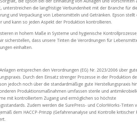
 Sorgfalt, die Epson bei der Einhaltung von Auflagen und Vorschriften
, unterstreichen die langfristige Verbundenheit mit der Branche für di
ierung und Verpackung von Lebensmitteln und Getränken. Epson stellt
er und kann so jeden Aspekt der Produktion kontrollieren.
estieren in hohem Maße in Systeme und hygienische Kontrollprozesse
ir sicherstellen, dass unsere Tinten die Verordnungen für Lebensmitt
ungen einhalten.
Anlagen entsprechen den Verordnungen (EG) Nr. 2023/2006 über gut
lungspraxis. Durch den Einsatz strenger Prozesse in der Produktion de
son jedoch noch über die standardmäßige gute Herstellungspraxis hi
onderen Produktionsmaßnahmen umfassen sterile und antimikrobiell
me mit kontrolliertem Zugang und ermöglichen so höchste
ngsstandards. Zudem werden die SurePress- und ColorWorks-Tinten 
emäß dem HACCP-Prinzip (Gefahrenanalyse und Kontrolle kritischer 
rt.