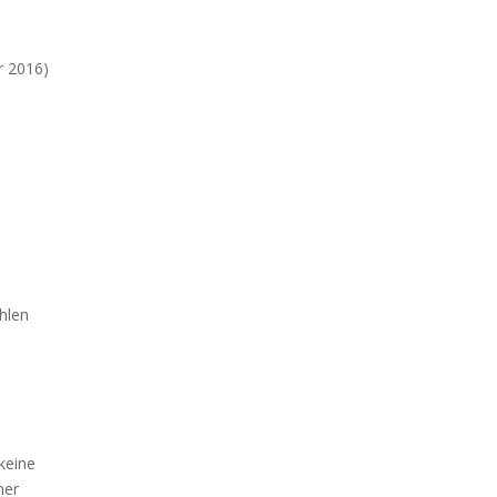
r 2016)
hlen
keine
ner