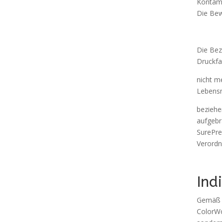
Kontami
Die Bew
Die Bez
Druckfa
nicht m
Lebensm
beziehe
aufgebr
SurePre
Verordn
Ind
Gemäß E
ColorWo