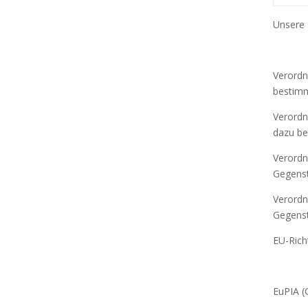
Unsere 
Verordn
bestimm
Verordn
dazu be
Verordn
Gegenst
Verordn
Gegenst
EU-Richt
EuPIA (