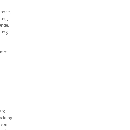
tände,
nung
ände,
nung
timmt
ird,
packung
 von