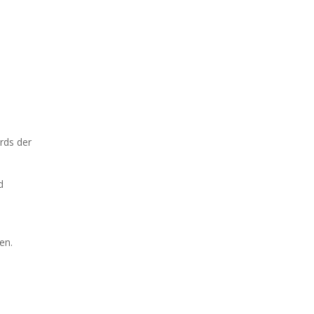
rds der
d
en.