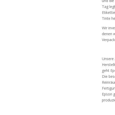
und die
Tag legt
Etikett
Tinte h
Wir inv
denen w
Verpack
Unsere 
Herstel
geht Ep
Die bes
Reinräu
Fertigu
Epson g
produzie