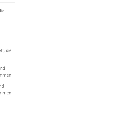
die
f, die
und
kommen
nd
kommen