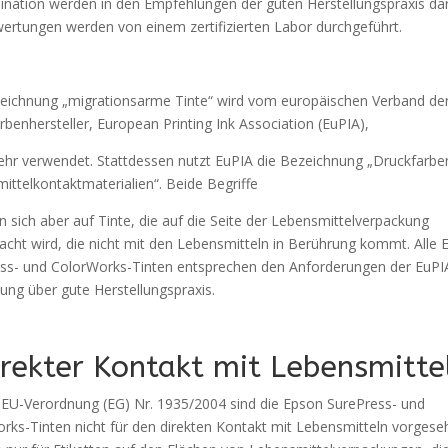
nation werden in den Empfehlungen der guten Herstellungspraxis dar
ertungen werden von einem zertifizierten Labor durchgeführt.
eichnung „migrationsarme Tinte“ wird vom europäischen Verband de
rbenhersteller, European Printing Ink Association (EuPIA),
ehr verwendet. Stattdessen nutzt EuPIA die Bezeichnung „Druckfarbe
ittelkontaktmaterialien“. Beide Begriffe
n sich aber auf Tinte, die auf die Seite der Lebensmittelverpackung
acht wird, die nicht mit den Lebensmitteln in Berührung kommt. Alle 
ss- und ColorWorks-Tinten entsprechen den Anforderungen der EuPI
ung über gute Herstellungspraxis.
irekter Kontakt mit Lebensmitte
U-Verordnung (EG) Nr. 1935/2004 sind die Epson SurePress- und
rks-Tinten nicht für den direkten Kontakt mit Lebensmitteln vorgese