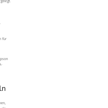
gelegt.
r
n für
Epson
A-
ln
hen,