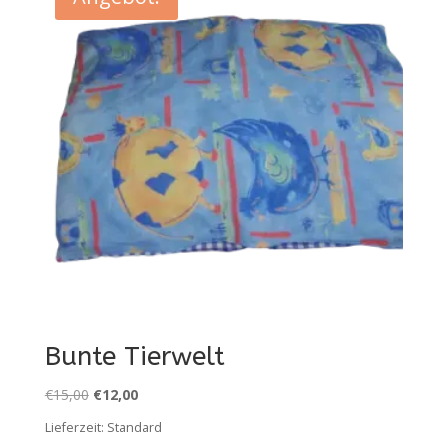
Bunte Tierwelt
Ursprünglicher
Aktueller
€
15,00
€
12,00
Preis
Preis
Lieferzeit:
Standard
war:
ist: