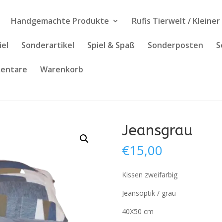
Handgemachte Produkte
Rufis Tierwelt / Kleine
iel
Sonderartikel
Spiel & Spaß
Sonderposten
S
entare
Warenkorb
Jeansgrau
€
15,00
Kissen zweifarbig
Jeansoptik / grau
40X50 cm