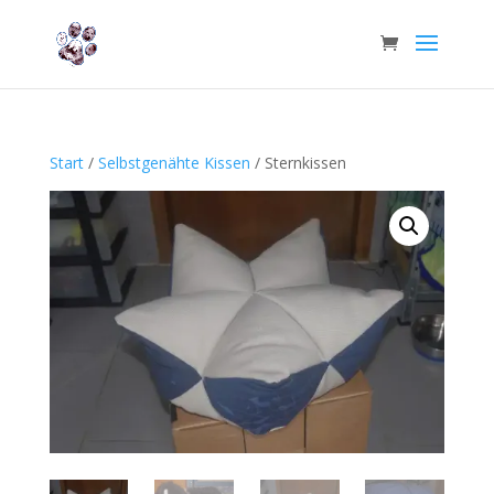
Start
/
Selbstgenähte Kissen
/ Sternkissen