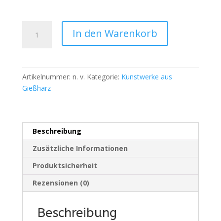
Teelicht
In den Warenkorb
mit
verschiedenen
Motiven
Menge
Artikelnummer:
n. v.
Kategorie:
Kunstwerke aus
Gießharz
Beschreibung
Zusätzliche Informationen
Produktsicherheit
Rezensionen (0)
Beschreibung